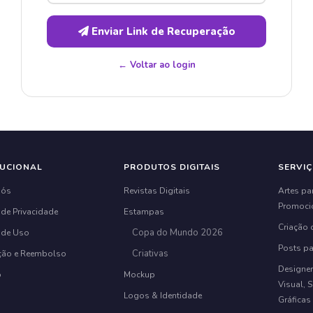
Enviar Link de Recuperação
← Voltar ao login
TUCIONAL
PRODUTOS DIGITAIS
SERVI
Nós
Revistas Digitais
Artes p
Promoci
 de Privacidade
Estampas
Criação 
Copa do Mundo 2026
 de Uso
Posts pa
Criativas
ção e Reembolso
Designer
o
Mockup
Visual, S
Logos & Identidade
Gráficas