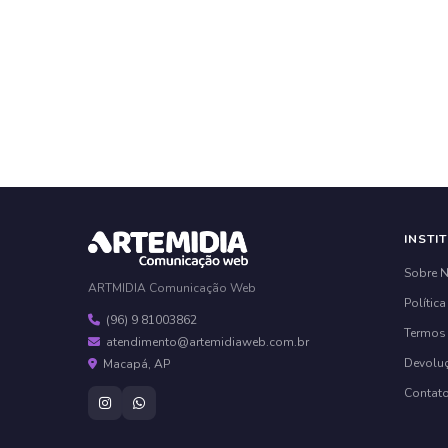
INSTI
Sobre 
ARTMIDIA Comunicação Web
Política
(96) 9 81003862
Termos
atendimento@artemidiaweb.com.br
Devolu
Macapá, AP
Contat