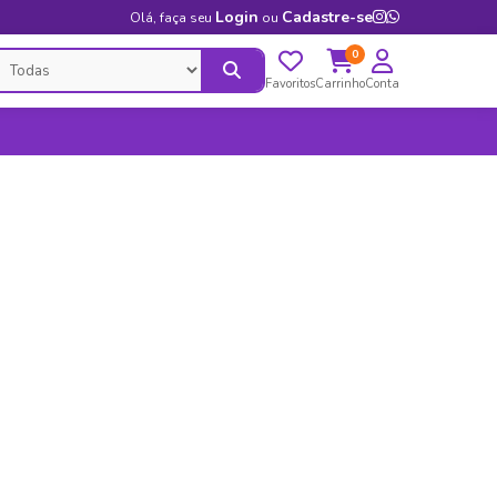
Login
Cadastre-se
Olá, faça seu
ou
0
Favoritos
Carrinho
Conta