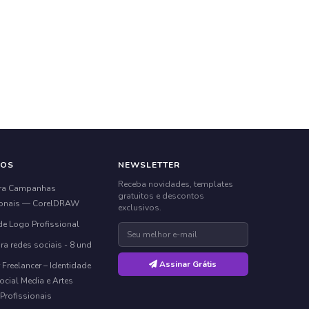
ÇOS
NEWSLETTER
Receba novidades, templates
ara Campanhas
gratuitos e descontos
onais — CorelDRAW
exclusivos.
de Logo Profissional
ra redes sociais - 8 und
Assinar Grátis
 Freelancer – Identidade
ocial Media e Artes
 Profissionais