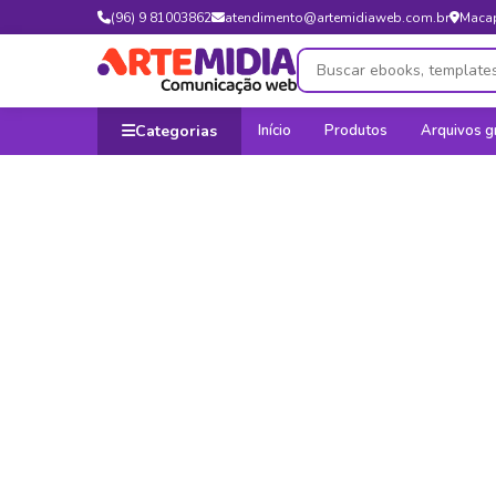
(96) 9 81003862
atendimento@artemidiaweb.com.br
Maca
Categorias
Início
Produtos
Arquivos g