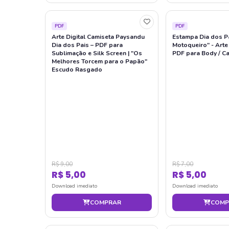
PDF
PDF
Arte Digital Camiseta Paysandu
Estampa Dia dos Pa
Dia dos Pais – PDF para
Motoqueiro" - Arte
Sublimação e Silk Screen | "Os
PDF para Body / C
Melhores Torcem para o Papão"
Escudo Rasgado
R$ 9,00
R$ 7,00
R$ 5,00
R$ 5,00
Download imediato
Download imediato
COMPRAR
COMP