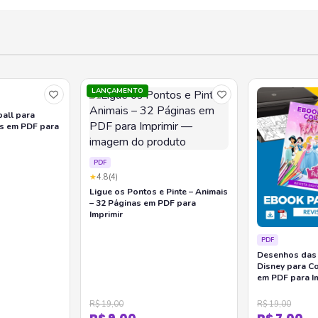
LANÇAMENTO
all para
as em PDF para
PDF
★
4.8
(4)
Ligue os Pontos e Pinte – Animais
– 32 Páginas em PDF para
Imprimir
PDF
Desenhos das 
Disney para Co
em PDF para I
R$ 19,00
R$ 19,00