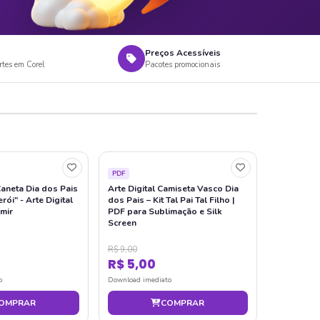
Preços Acessíveis
tes em Corel
Pacotes promocionais
PDF
aneta Dia dos Pais
Arte Digital Camiseta Vasco Dia
ói" - Arte Digital
dos Pais – Kit Tal Pai Tal Filho |
mir
PDF para Sublimação e Silk
Screen
R$ 9,00
R$ 5,00
o
Download imediato
OMPRAR
COMPRAR