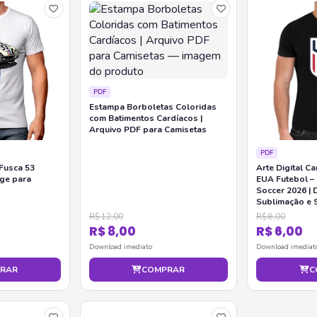
PDF
Estampa Borboletas Coloridas
com Batimentos Cardíacos |
Arquivo PDF para Camisetas
PDF
Fusca 53
Arte Digital C
age para
EUA Futebol –
Soccer 2026 | 
Sublimação e S
R$ 12,00
R$ 8,00
R$ 8,00
R$ 6,00
Download imediato
Download imediat
RAR
COMPRAR
C