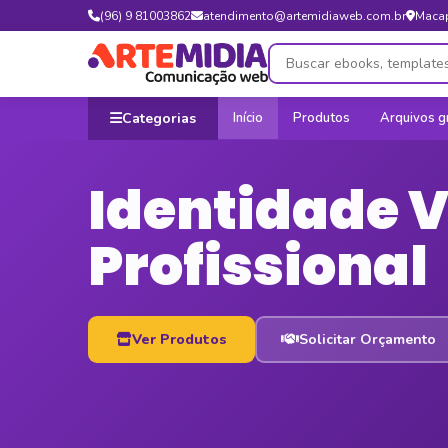
(96) 9 81003862
atendimento@artemidiaweb.com.br
Maca
Categorias
Início
Produtos
Arquivos g
Identidade V
Profissional
Ver Produtos
Solicitar Orçamento