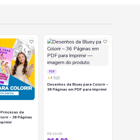
PDF
★
4.5
(2)
Desenhos da Bluey para Colorir –
36 Páginas em PDF para Imprimir
Princesas da
lorir – 38 Páginas
mprimir
R$ 19,00