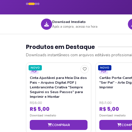
Download Imediato
Após a compra, acesso na hora
Produtos em Destaque
Downloads instantâneos com arquivos editáveis profissiona
NOVO
NOVO
PDF
PDF
Cinta Ajustável para Meia Dia dos
Cartão Porta-Canet
Pais – Arquivo Digital PDF |
"Ser Pai" - Arte Di
Lembrancinha Criativa "Sempre
Imprimir
Seguirei os Seus Passos" para
Imprimir e Montar
R$ 8,00
R$ 7,00
R$ 5,00
R$ 5,00
Download imediato
Download imediato
COMPRAR
COMP