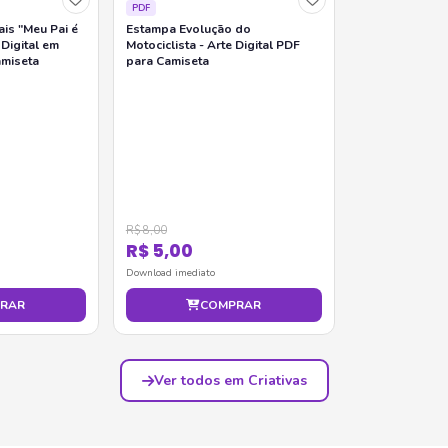
PDF
is "Meu Pai é
Estampa Evolução do
 Digital em
Motociclista - Arte Digital PDF
amiseta
para Camiseta
R$ 8,00
R$ 5,00
Download imediato
RAR
COMPRAR
Ver todos em Criativas