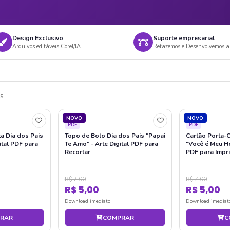
Design Exclusivo
Suporte empresarial
Arquivos editáveis Corel/IA
Refazemos e Desenvolvemos ar
is
NOVO
NOVO
PDF
PDF
a Dia dos Pais
Topo de Bolo Dia dos Pais "Papai
Cartão Porta-C
gital PDF para
Te Amo" - Arte Digital PDF para
"Você é Meu Her
Recortar
PDF para Impri
R$ 7,00
R$ 7,00
R$ 5,00
R$ 5,00
Download imediato
Download imediat
RAR
COMPRAR
C