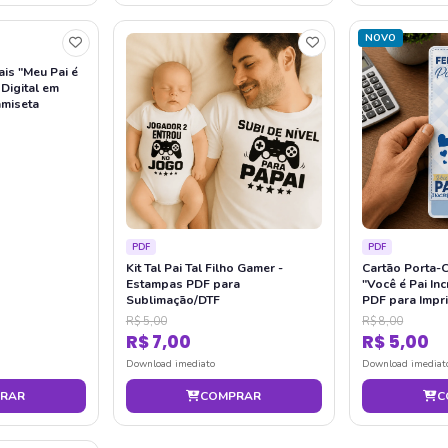
NOVO
is "Meu Pai é
 Digital em
amiseta
PDF
PDF
Kit Tal Pai Tal Filho Gamer -
Cartão Porta-C
Estampas PDF para
"Você é Pai Incr
Sublimação/DTF
PDF para Impri
R$ 5,00
R$ 8,00
R$ 7,00
R$ 5,00
Download imediato
Download imediat
RAR
COMPRAR
C