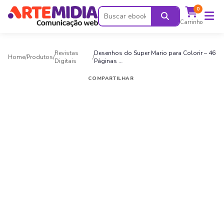
0
Carrinho
Revistas
Desenhos do Super Mario para Colorir – 46
Home
/
Produtos
/
/
Digitais
Páginas …
COMPARTILHAR