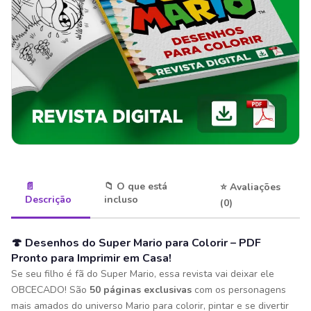
📄
📁 O que está
⭐ Avaliações
Descrição
incluso
(0)
🍄 Desenhos do Super Mario para Colorir – PDF
Pronto para Imprimir em Casa!
Se seu filho é fã do Super Mario, essa revista vai deixar ele
OBCECADO! São
50 páginas exclusivas
com os personagens
mais amados do universo Mario para colorir, pintar e se divertir